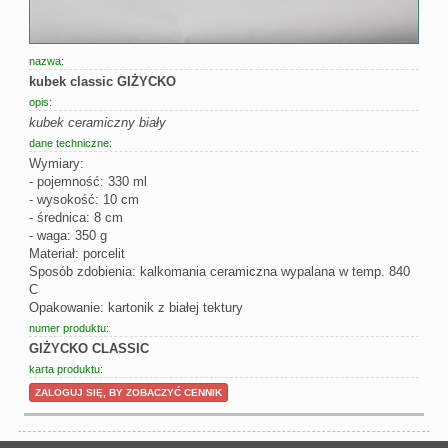
nazwa:
kubek classic GIŻYCKO
opis:
kubek ceramiczny biały
dane techniczne:
Wymiary:
- pojemność: 330 ml
- wysokość: 10 cm
- średnica: 8 cm
- waga: 350 g
Materiał: porcelit
Sposób zdobienia: kalkomania ceramiczna wypalana w temp. 840
C
Opakowanie: kartonik z białej tektury
numer produktu:
GIŻYCKO CLASSIC
karta produktu:
ZALOGUJ SIĘ, BY ZOBACZYĆ CENNIK