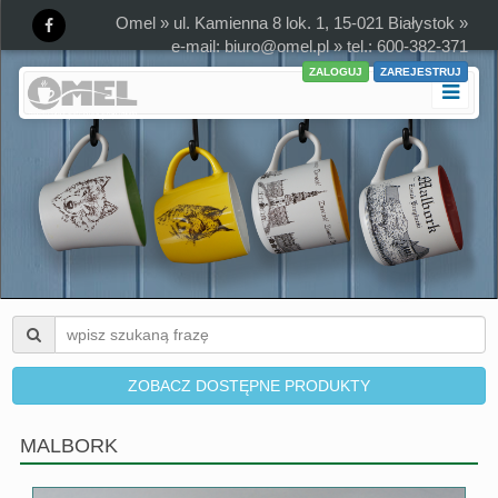
Omel » ul. Kamienna 8 lok. 1, 15-021 Białystok »
e-mail:
biuro@omel.pl
» tel.: 600-382-371
ZALOGUJ
ZAREJESTRUJ
ZOBACZ DOSTĘPNE PRODUKTY
MALBORK