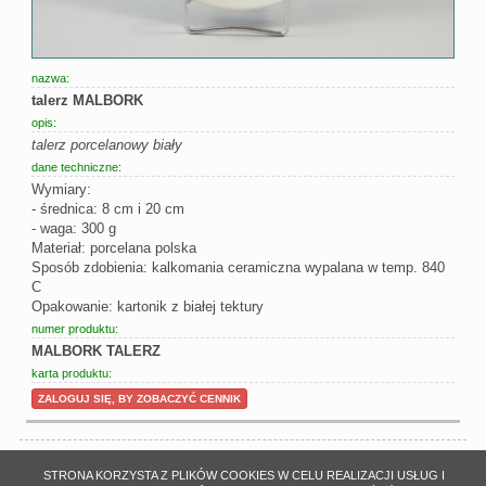
nazwa:
talerz MALBORK
opis:
talerz porcelanowy biały
dane techniczne:
Wymiary:
- średnica: 8 cm i 20 cm
- waga: 300 g
Materiał: porcelana polska
Sposób zdobienia: kalkomania ceramiczna wypalana w temp. 840
C
Opakowanie: kartonik z białej tektury
numer produktu:
MALBORK TALERZ
karta produktu:
ZALOGUJ SIĘ, BY ZOBACZYĆ CENNIK
STRONA KORZYSTA Z PLIKÓW COOKIES W CELU REALIZACJI USŁUG I