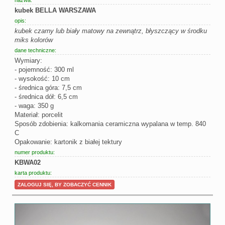
nazwa:
kubek BELLA WARSZAWA
opis:
kubek czarny lub biały matowy na zewnątrz, błyszczący w środku
miks kolorów
dane techniczne:
Wymiary:
- pojemność: 300 ml
- wysokość: 10 cm
- średnica góra: 7,5 cm
- średnica dół: 6,5 cm
- waga: 350 g
Materiał: porcelit
Sposób zdobienia: kalkomania ceramiczna wypalana w temp. 840
C
Opakowanie: kartonik z białej tektury
numer produktu:
KBWA02
karta produktu:
ZALOGUJ SIĘ, BY ZOBACZYĆ CENNIK