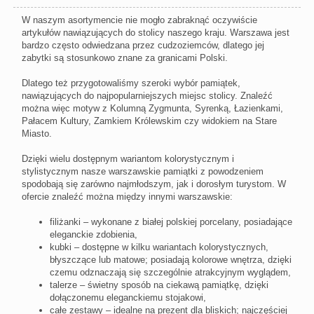
W naszym asortymencie nie mogło zabraknąć oczywiście
artykułów nawiązujących do stolicy naszego kraju. Warszawa jest
bardzo często odwiedzana przez cudzoziemców, dlatego jej
zabytki są stosunkowo znane za granicami Polski.
Dlatego też przygotowaliśmy szeroki wybór pamiątek,
nawiązujących do najpopularniejszych miejsc stolicy. Znaleźć
można więc motyw z Kolumną Zygmunta, Syrenką, Łazienkami,
Pałacem Kultury, Zamkiem Królewskim czy widokiem na Stare
Miasto.
Dzięki wielu dostępnym wariantom kolorystycznym i
stylistycznym nasze warszawskie pamiątki z powodzeniem
spodobają się zarówno najmłodszym, jak i dorosłym turystom. W
ofercie znaleźć można między innymi warszawskie:
filiżanki – wykonane z białej polskiej porcelany, posiadające
eleganckie zdobienia,
kubki – dostępne w kilku wariantach kolorystycznych,
błyszczące lub matowe; posiadają kolorowe wnętrza, dzięki
czemu odznaczają się szczególnie atrakcyjnym wyglądem,
talerze – świetny sposób na ciekawą pamiątkę, dzięki
dołączonemu eleganckiemu stojakowi,
całe zestawy – idealne na prezent dla bliskich; najczęściej