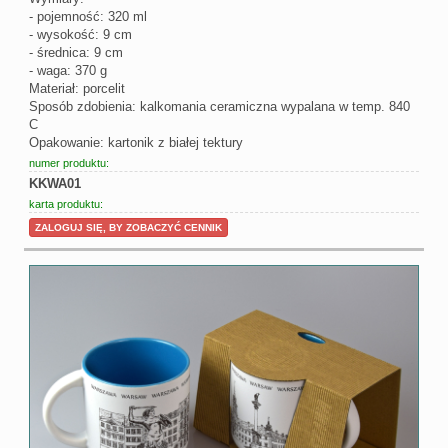
- pojemność: 320 ml
- wysokość: 9 cm
- średnica: 9 cm
- waga: 370 g
Materiał: porcelit
Sposób zdobienia: kalkomania ceramiczna wypalana w temp. 840
C
Opakowanie: kartonik z białej tektury
numer produktu:
KKWA01
karta produktu:
ZALOGUJ SIĘ, BY ZOBACZYĆ CENNIK