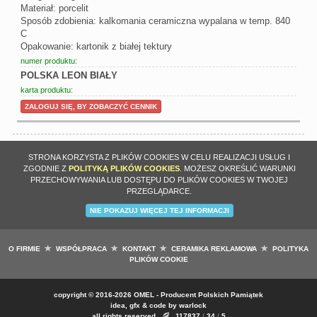
Materiał: porcelit
Sposób zdobienia: kalkomania ceramiczna wypalana w temp. 840
C
Opakowanie: kartonik z białej tektury
numer produktu:
POLSKA LEON BIAŁY
karta produktu:
ZALOGUJ SIĘ, BY ZOBACZYĆ CENNIK
STRONA KORZYSTA Z PLIKÓW COOKIES W CELU REALIZACJI USŁUG I
ZGODNIE Z
POLITYKĄ PLIKÓW COOKIES
. MOŻESZ OKREŚLIĆ WARUNKI
PRZECHOWYWANIA LUB DOSTĘPU DO PLIKÓW COOKIES W TWOJEJ
PRZEGLĄDARCE.
NIE POKAZUJ WIĘCEJ TEJ INFORMACJI
O FIRMIE
WSPÓŁPRACA
KONTAKT
CERAMIKA REKLAMOWA
POLITYKA
PLIKÓW COOKIE
copyright
©
2016-2026 OMEL - Producent Polskich Pamiątek
idea, gfx & code by
warlock
all rights reserved
117837
/
34
/
5