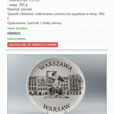
- średnica dół: 6,5 cm
- waga: 350 g
Materiał: porcelit
Sposób zdobienia: kalkomania ceramiczna wypalana w temp. 840
C
Opakowanie: kartonik z białej tektury
numer produktu:
KBWA01
karta produktu:
ZALOGUJ SIĘ, BY ZOBACZYĆ CENNIK