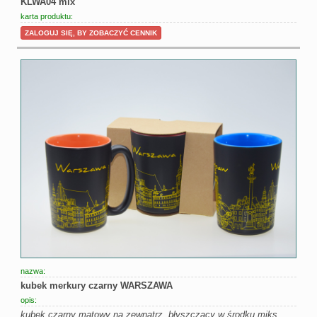
KLWA04 mix
karta produktu:
ZALOGUJ SIĘ, BY ZOBACZYĆ CENNIK
nazwa:
kubek merkury czarny WARSZAWA
opis:
kubek czarny matowy na zewnątrz, błyszczący w środku miks