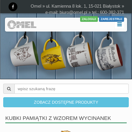
Omel » ul. Kamienna 8 lok. 1, 15-021 Białystok »
e-mail:
biuro@omel.pl
» tel.: 600-382-371
ZALOGUJ
ZAREJESTRUJ
ZOBACZ DOSTĘPNE PRODUKTY
KUBKI PAMIĄTKI Z WZOREM WYCINANEK