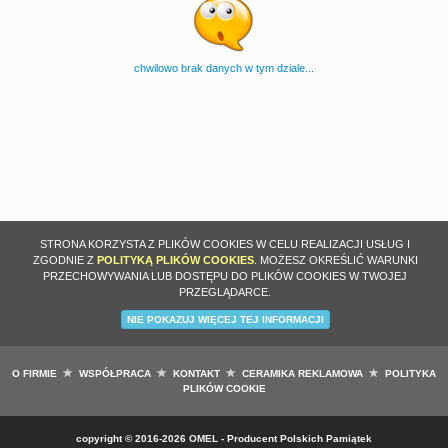
chwilowo brak danych w tym dziale...
STRONA KORZYSTA Z PLIKÓW COOKIES W CELU REALIZACJI USŁUG I
ZGODNIE Z
POLITYKĄ PLIKÓW COOKIES
. MOŻESZ OKREŚLIĆ WARUNKI
PRZECHOWYWANIA LUB DOSTĘPU DO PLIKÓW COOKIES W TWOJEJ
PRZEGLĄDARCE.
NIE POKAZUJ WIĘCEJ TEJ INFORMACJI
O FIRMIE
WSPÓŁPRACA
KONTAKT
CERAMIKA REKLAMOWA
POLITYKA
PLIKÓW COOKIE
copyright
©
2016-2026 OMEL - Producent Polskich Pamiątek