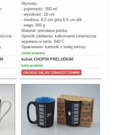
Wymiary:
m
- pojemność: 350 ml
- wysokość: 10 cm
- średnica: 8,5 cm góra 5,5 cm dół
- waga: 265 g
Materiał: porcelana polska
miczna
Sposób zdobienia: kalkomania ceramiczna
wypalana w temp. 840 C
y
Opakowanie: kartonik z białej tektury
numer produktu:
UM
kubek CHOPIN PRELUDIUM
karta produktu:
ZALOGUJ SIĘ, BY ZOBACZYĆ CENNIK