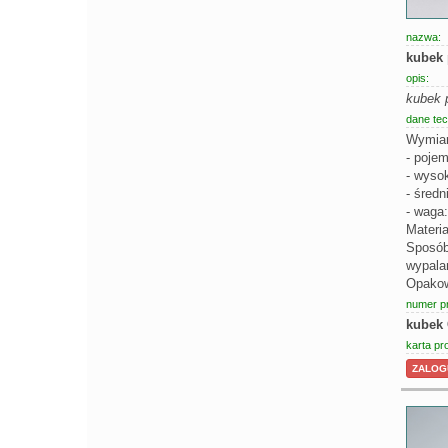
nazwa:
kubek
opis:
kubek 
dane tec
Wymiar
- poje
- wyso
- średn
- waga:
Materia
Sposób
wypala
Opakowa
numer p
kubek
karta pr
ZALOGU