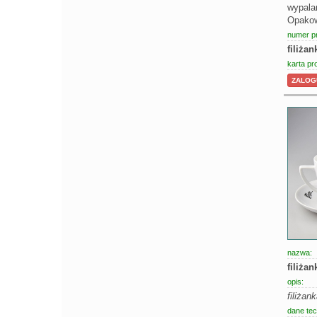
wypala
Opakowa
numer p
filiża
karta pr
ZALOGU
nazwa:
filiża
opis:
filiżan
dane tec