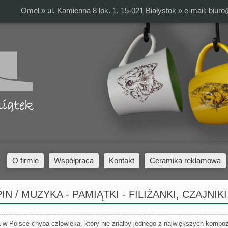
Omel » ul. Kamienna 8 lok. 1, 15-021 Białystok » e-mail:
biuro
O firmie
Współpraca
Kontakt
Ceramika reklamowa
N / MUZYKA - PAMIĄTKI - FILIŻANKI, CZAJNIKI
 w Polsce chyba człowieka, który nie znałby jednego z największych kompoz