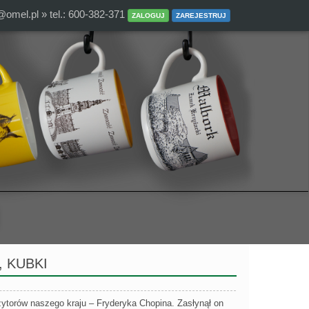
@omel.pl
» tel.: 600-382-371
ZALOGUJ
ZAREJESTRUJ
, KUBKI
ytorów naszego kraju – Fryderyka Chopina. Zasłynął on