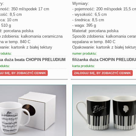
y:
Wymiary:
mność: 350 ml/spodek 17 cm
- pojemność: 200 ml/spodek 15,5 c
kość: 8,5 cm
- wysokość: 6,5 cm
ica: 10 cm
- średnica: 8,5 cm
 510 g
- waga: 395 g
ł: porcelana polska
Materiał: porcelana polska
 zdobienia: kalkomania ceramiczna
Sposób zdobienia: kalkomania cera
na w temp. 840 C
wypalana w temp. 840 C
nie: kartonik z białej tektury
Opakowanie: kartonik z białej tektur
roduktu:
numer produktu:
nka duża beata CHOPIN PRELUDIUM
filiżanka duża CHOPIN PRELUDI
oduktu:
karta produktu:
J SIĘ, BY ZOBACZYĆ CENNIK
ZALOGUJ SIĘ, BY ZOBACZYĆ CENNIK