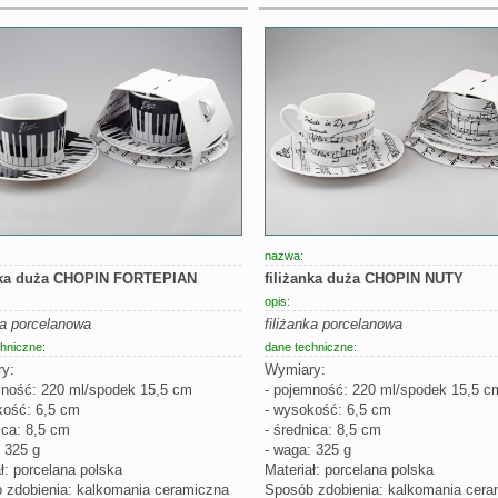
nazwa:
nka duża CHOPIN FORTEPIAN
filiżanka duża CHOPIN NUTY
opis:
ka porcelanowa
filiżanka porcelanowa
hniczne:
dane techniczne:
y:
Wymiary:
mność: 220 ml/spodek 15,5 cm
- pojemność: 220 ml/spodek 15,5 c
kość: 6,5 cm
- wysokość: 6,5 cm
ica: 8,5 cm
- średnica: 8,5 cm
 325 g
- waga: 325 g
ł: porcelana polska
Materiał: porcelana polska
 zdobienia: kalkomania ceramiczna
Sposób zdobienia: kalkomania cera