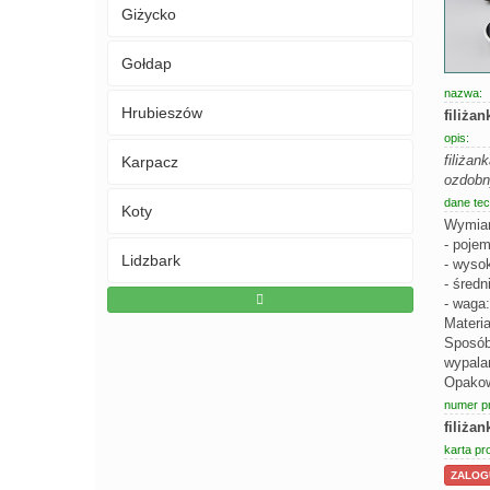
Giżycko
Gołdap
nazwa:
Hrubieszów
filiża
opis:
filiża
Karpacz
ozdob
dane tec
Koty
Wymiar
- poje
Lidzbark
- wyso
- średn
- waga
Materia
Sposób
wypala
Opakowa
numer p
filiża
karta pr
ZALOGU