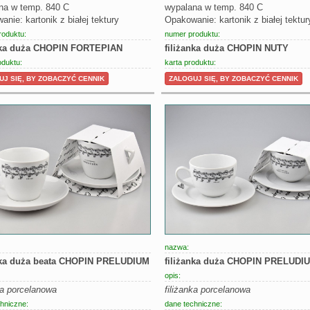
na w temp. 840 C
wypalana w temp. 840 C
nie: kartonik z białej tektury
Opakowanie: kartonik z białej tektur
roduktu:
numer produktu:
nka duża CHOPIN FORTEPIAN
filiżanka duża CHOPIN NUTY
oduktu:
karta produktu:
J SIĘ, BY ZOBACZYĆ CENNIK
ZALOGUJ SIĘ, BY ZOBACZYĆ CENNIK
nazwa:
nka duża beata CHOPIN PRELUDIUM
filiżanka duża CHOPIN PRELUDI
opis:
ka porcelanowa
filiżanka porcelanowa
hniczne:
dane techniczne: