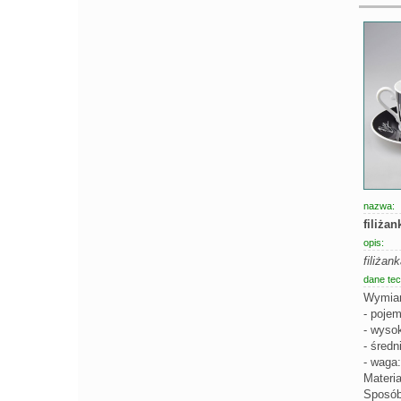
nazwa:
filiża
opis:
filiżan
dane tec
Wymiar
- poje
- wyso
- średn
- waga:
Materia
Sposób