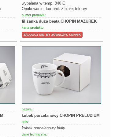
wypalana w temp. 840 C
y
Opakowanie: kartonik z białej tektury
numer produktu:
filiżanka duża beata CHOPIN MAZUREK
karta produktu:
ZALOGUJ SIĘ, BY ZOBACZYĆ CENNIK
nazwa:
UM
kubek porcelanowy CHOPIN PRELUDIUM
opis:
kubek porcelanowy biały
dane techniczne: