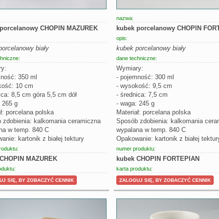
nazwa:
 porcelanowy CHOPIN MAZUREK
kubek porcelanowy CHOPIN FOR
opis:
porcelanowy biały
kubek porcelanowy biały
hniczne:
dane techniczne:
y:
Wymiary:
mność: 350 ml
- pojemność: 300 ml
kość: 10 cm
- wysokość: 9,5 cm
ica: 8,5 cm góra 5,5 cm dół
- średnica: 7,5 cm
 265 g
- waga: 245 g
ł: porcelana polska
Materiał: porcelana polska
 zdobienia: kalkomania ceramiczna
Sposób zdobienia: kalkomania cera
na w temp. 840 C
wypalana w temp. 840 C
nie: kartonik z białej tektury
Opakowanie: kartonik z białej tektur
roduktu:
numer produktu:
 CHOPIN MAZUREK
kubek CHOPIN FORTEPIAN
oduktu:
karta produktu:
J SIĘ, BY ZOBACZYĆ CENNIK
ZALOGUJ SIĘ, BY ZOBACZYĆ CENNIK