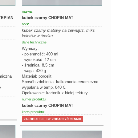
nazwa:
TEPIAN
kubek czarny CHOPIN MAT
opis:
kubek czarny matowy na zewnątrz, miks
kolorów w środku
dane techniczne:
Wymiary:
- pojemność: 400 ml
- wysokość: 12 cm
- średnica: 8,5 cm
- waga: 430 g
miczna
Materiał: porcelit
Sposób zdobienia: kalkomania ceramiczna
y
wypalana w temp. 840 C
Opakowanie: kartonik z białej tektury
numer produktu:
kubek czarny CHOPIN MAT
karta produktu:
ZALOGUJ SIĘ, BY ZOBACZYĆ CENNIK