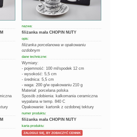
nazwa:
UM
filiżanka mała CHOPIN NUTY
opis:
filiżanka porcelanowa w opakowaniu
ozdobnym
dane techniczne:
Wymiary:
- pojemność: 100 ml/spodek 12 cm
- wysokość: 5,5 cm
- średnica: 5,5 cm
- waga: 200 g/w opakowaniu 210 g
Materiał: porcelana polska
miczna
Sposób zdobienia: kalkomania ceramiczna
wypalana w temp. 840 C
ktury
Opakowanie: kartonik z ozdobnej tektury
numer produktu:
UM
filiżanka mała CHOPIN NUTY
karta produktu:
ZALOGUJ SIĘ, BY ZOBACZYĆ CENNIK