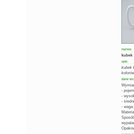
nazwa:
kubek
opis:
kubek 
koloró
dane tec
Wymiar
- poje
- wyso
- średn
- waga:
Materia
Sposób
wypala
Opakowa