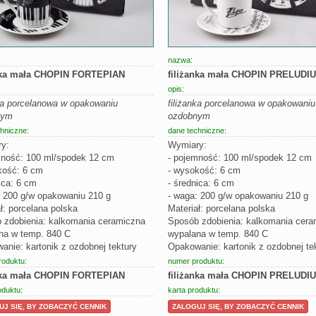
nazwa:
nka mała CHOPIN FORTEPIAN
filiżanka mała CHOPIN PRELUDI
opis:
nka porcelanowa w opakowaniu
filiżanka porcelanowa w opakowaniu
nym
ozdobnym
hniczne:
dane techniczne:
y:
Wymiary:
mność: 100 ml/spodek 12 cm
- pojemność: 100 ml/spodek 12 cm
kość: 6 cm
- wysokość: 6 cm
ica: 6 cm
- średnica: 6 cm
: 200 g/w opakowaniu 210 g
- waga: 200 g/w opakowaniu 210 g
ł: porcelana polska
Materiał: porcelana polska
 zdobienia: kalkomania ceramiczna
Sposób zdobienia: kalkomania cera
na w temp. 840 C
wypalana w temp. 840 C
nie: kartonik z ozdobnej tektury
Opakowanie: kartonik z ozdobnej te
roduktu:
numer produktu:
nka mała CHOPIN FORTEPIAN
filiżanka mała CHOPIN PRELUDI
oduktu:
karta produktu:
J SIĘ, BY ZOBACZYĆ CENNIK
ZALOGUJ SIĘ, BY ZOBACZYĆ CENNIK