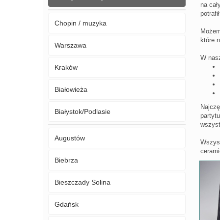
na cał
potraf
Chopin / muzyka
Możemy
które 
Warszawa
W nasz
Kraków
Białowieża
Najczę
Białystok/Podlasie
partyt
wszyst
Augustów
Wszyst
cerami
Biebrza
Bieszczady Solina
Gdańsk