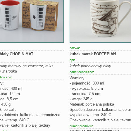
nazwa:
 biały CHOPIN MAT
kubek marek FORTEPIAN
opis:
biały matowy na zewnątrz, miks
kubek porcelanowy biały
w w środku
dane techniczne:
hniczne:
Wymiary:
y:
- pojemność: 300 ml
mność: 400 ml
- wysokość: 9,5 cm
kość: 12 cm
- średnica: 7,5 cm
ica: 8,5 cm
- waga: 245 g
 430 g
Materiał: porcelana polska
ł: porcelit
Sposób zdobienia: kalkomania cera
 zdobienia: kalkomania ceramiczna
wypalana w temp. 840 C
na w temp. 840 C
Opakowanie: kartonik z białej tektur
nie: kartonik z białej tektury
numer produktu: