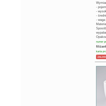
Wymiar
- poje
- wyso
- średn
- waga:
Materia
Sposób
wypala
Opakowa
numer p
filiża
karta pr
ZALOGU