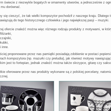
ym świecie z niezwykle bogatych w ornamenty utworów, a jednocześnie z og
ił mu dorównać.
 się cieszyć, że tak wielki kompozytor pochodził z naszego kraju. Dlatego t
nawiązują do tego historycznego człowieka i jego największej pasji – muzyki.
ej ofercie znaleźć można więc różnego rodzaju produkty z motywami, w któr
filiżanki,
czajniki,
kubki,
i inne.
ściej proponowane przez nas pamiątki posiadają zdobienie w postaci popiers
urach kompozytora (np. mazurki czy preludia), jak również motywy nawiązując
kim jest to fortepian, jednak znaleźć można także skrzypce, gitarę czy saks
kie oferowane przez nas produkty wykonane są z polskiej porcelany, natomi
cznej.