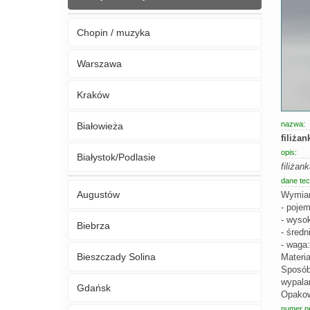
Chopin / muzyka
Warszawa
Kraków
nazwa:
Białowieża
filiża
opis:
Białystok/Podlasie
filiżan
dane tec
Augustów
Wymiar
- poje
- wyso
Biebrza
- średn
- waga:
Bieszczady Solina
Materia
Sposób
wypala
Gdańsk
Opakowa
numer p