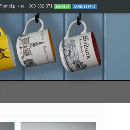
@omel.pl
» tel.: 600-382-371
ZALOGUJ
ZAREJESTRUJ