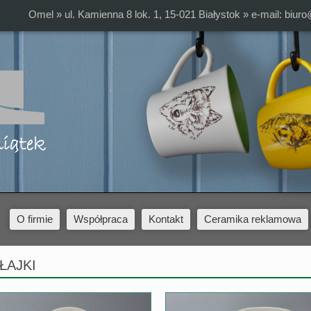
Omel » ul. Kamienna 8 lok. 1, 15-021 Białystok » e-mail:
biuro
O firmie
Współpraca
Kontakt
Ceramika reklamowa
ŁAJKI