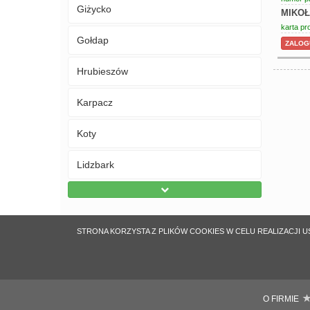
Giżycko
MIKOŁ
karta pr
Gołdap
ZALOGU
Hrubieszów
Karpacz
Koty
Lidzbark
STRONA KORZYSTA Z PLIKÓW COOKIES W CELU REALIZACJI U
O FIRMIE