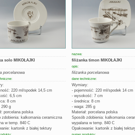
nazwa:
nka solo MIKOŁAJKI
filiżanka timon MIKOŁAJKI
opis:
ka porcelanowa
filiżanka porcelanowa
hniczne:
dane techniczne:
y:
Wymiary:
mność: 220 ml/spodek 14,5 cm
- pojemność: 220 ml/spodek 14 cm
kość: 6,5 cm
- wysokość: 7 cm
ica: 8 cm
- średnica: 8 cm
 290 g
- waga: 285 g
ł: porcelana polska
Materiał: porcelana polska
 zdobienia: kalkomania ceramiczna
Sposób zdobienia: kalkomania cera
na w temp. 840 C
wypalana w temp. 840 C
nie: kartonik z białej tektury
Opakowanie: kartonik z białej tektur
roduktu:
numer produktu: