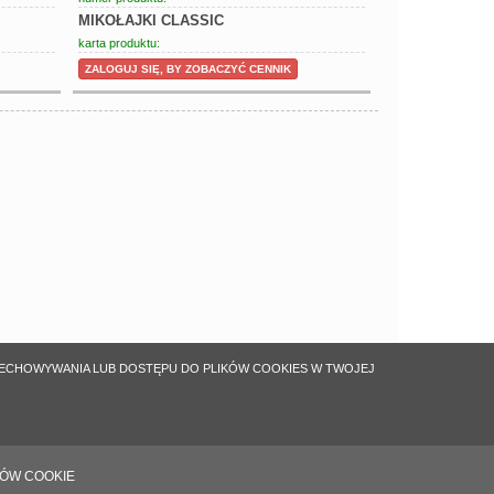
MIKOŁAJKI CLASSIC
karta produktu:
ZALOGUJ SIĘ, BY ZOBACZYĆ CENNIK
ZECHOWYWANIA LUB DOSTĘPU DO PLIKÓW COOKIES W TWOJEJ
KÓW COOKIE