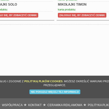
AJKI SOLO
MIKOŁAJKI TIMON
oduktu:
karta produktu:
J SIĘ, BY ZOBACZYĆ CENNIK
ZALOGUJ SIĘ, BY ZOBACZYĆ CENNIK
SŁUG I ZGODNIE Z
POLITYKĄ PLIKÓW COOKIES
. MOŻESZ OKREŚLIĆ WARUNKI PR
PRZEGLĄDARCE.
NIE POKAZUJ WIĘCEJ TEJ INFORMACJI
WSPÓŁPRACA
KONTAKT
CERAMIKA REKLAMOWA
POLITYKA PLI