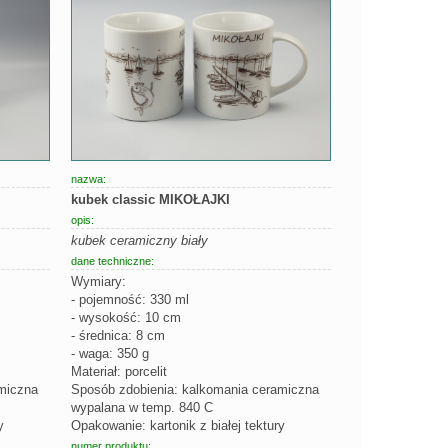
nazwa:
kubek classic MIKOŁAJKI
opis:
kubek ceramiczny biały
dane techniczne:
Wymiary:
- pojemność: 330 ml
- wysokość: 10 cm
- średnica: 8 cm
- waga: 350 g
Materiał: porcelit
miczna
Sposób zdobienia: kalkomania ceramiczna
wypalana w temp. 840 C
y
Opakowanie: kartonik z białej tektury
numer produktu: