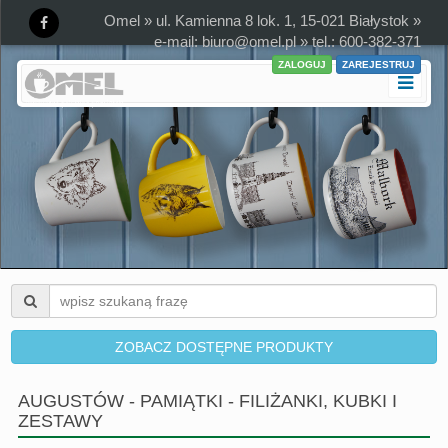
Omel » ul. Kamienna 8 lok. 1, 15-021 Białystok »
e-mail:
biuro@omel.pl
» tel.: 600-382-371
ZALOGUJ
ZAREJESTRUJ
ZOBACZ DOSTĘPNE PRODUKTY
AUGUSTÓW - PAMIĄTKI - FILIŻANKI, KUBKI I
ZESTAWY