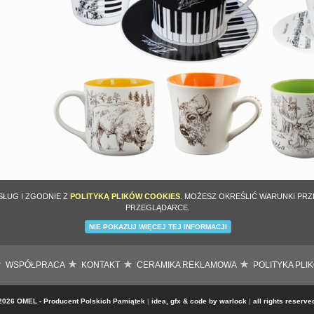
SŁUG I ZGODNIE Z
POLITYKĄ PLIKÓW COOKIES
. MOŻESZ OKREŚLIĆ WARUNKI PR
PRZEGLĄDARCE.
NIE POKAZUJ WIĘCEJ TEJ INFORMACJI
WSPÓŁPRACA
KONTAKT
CERAMIKA REKLAMOWA
POLITYKA PLI
2026 OMEL - Producent Polskich Pamiątek
|
idea, gfx & code by
warlock
|
all rights reserv