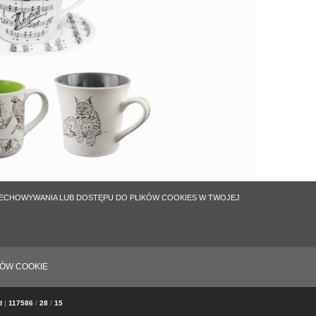
ZECHOWYWANIA LUB DOSTĘPU DO PLIKÓW COOKIES W TWOJEJ
KÓW COOKIE
ed
|
117586
/
28
/
15