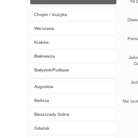
na p
Chopin / muzyka
Dlate
Warszawa
Pamią
Kraków
Białowieża
Jako
Dz
Białystok/Podlasie
Jed
Augustów
Biebrza
Nie szuk
Bieszczady Solina
Gdańsk