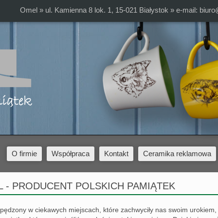
Omel » ul. Kamienna 8 lok. 1, 15-021 Białystok » e-mail:
biuro
O firmie
Współpraca
Kontakt
Ceramika reklamowa
 - PRODUCENT POLSKICH PAMIĄTEK
pędzony w ciekawych miejscach, które zachwyciły nas swoim urokiem,