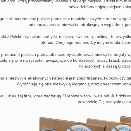
amiątkę, którą przywieźliśmy właśnie z takiego miejsca. Dzięki nim m
odwiedziliśmy najpiękniejsze zakąt
go jeśli sprzedajesz polskie pamiątki z najpiękniejszych stron naszego 
odznaczające się niezwykle atrakcyjnym wyglądem, ja
tki z Polski - rysowane zabytki, miejsca, zwierzęta, rośliny - to wszyst
ofercie. Obejmuje ona między innymi kubki, talerz
 producent polskich pamiątek możemy zaoferować niezwykle bogaty w
ielą się one na rysunki nawiązujące do konkretnych miast, krajobrazó
kojarzonych z naszą Ojczyz
ną z niezwykle atrakcyjnych kategorii jest zbiór filiżanek, kubków czy 
Wyróżniają się one niezwykłą elegancją oraz bogactwem mot
aj już dłużej firm, które zaoferują Ci lepsze wzory i warunki. Już dziś 
pewnością Cię usatysfakcjon