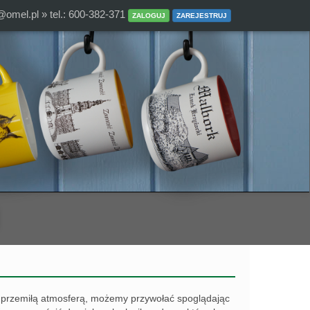
@omel.pl
» tel.: 600-382-371
ZALOGUJ
ZAREJESTRUJ
 przemiłą atmosferą, możemy przywołać spoglądając