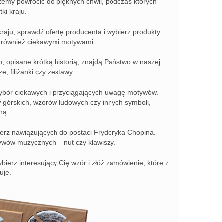
ożemy powrócić do pięknych chwil, podczas których
ki kraju.
kraju, sprawdź ofertę producenta i wybierz produkty
k również ciekawymi motywami.
ko, opisane krótką historią, znajdą Państwo w naszej
e, filiżanki czy zestawy.
ybór ciekawych i przyciągających uwagę motywów.
w górskich, wzorów ludowych czy innych symboli,
ną.
talerz nawiązujących do postaci Fryderyka Chopina.
ywów muzycznych – nut czy klawiszy.
wybierz interesujący Cię wzór i złóż zamówienie, które z
uje.