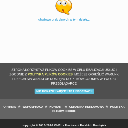
chwilowo brak danych w tym dziale...
STRONA KORZYSTA Z PLIKÓW COOKIES W CELU REALIZACJI USŁUG I
ZGODNIE Z
POLITYKĄ PLIKÓW COOKIES
. MOŻESZ OKREŚLIĆ WARUNKI
PRZECHOWYWANIA LUB DOSTĘPU DO PLIKÓW COOKIES W TWOJEJ
PRZEGLĄDARCE.
NIE POKAZUJ WIĘCEJ TEJ INFORMACJI
O FIRMIE
WSPÓŁPRACA
KONTAKT
CERAMIKA REKLAMOWA
POLITYKA
PLIKÓW COOKIE
copyright
©
2016-2026 OMEL - Producent Polskich Pamiątek