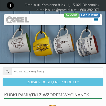
Omel » ul. Kamienna 8 lok. 1, 15-021 Białystok »
e-mail:
biuro@omel.pl
» tel.: 600-382-371
ZALOGUJ
ZAREJESTRUJ
ZOBACZ DOSTĘPNE PRODUKTY
KUBKI PAMIĄTKI Z WZOREM WYCINANEK